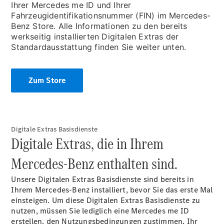
Ihrer Mercedes me ID und Ihrer
Reparatur
Fahrzeugidentifikationsnummer (FIN) im Mercedes-
&
Benz Store. Alle Informationen zu den bereits
Garantie
werkseitig installierten Digitalen Extras der
Standardausstattung finden Sie weiter unten.
Zum Store
Digitale Extras Basisdienste
Digitale Extras, die in Ihrem
Übersicht
Mercedes-Benz enthalten sind.
Reparatur
Service &
Unsere Digitalen Extras Basisdienste sind bereits in
Garantie
Ihrem Mercedes-Benz installiert, bevor Sie das erste Mal
Rückrufe
einsteigen. Um diese Digitalen Extras Basisdienste zu
Ersatzteile
nutzen, müssen Sie lediglich eine Mercedes me ID
Accessories
erstellen, den Nutzungsbedingungen zustimmen, Ihr