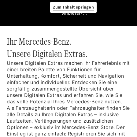
Service &
Zum Inhalt springen
Zubehör
Anbieter/Datenschutz
Ihr Mercedes-Benz.
Unsere Digitalen Extras.
Unsere Digitalen Extras
machen Ihr Fahrerlebnis mit
Servicetermin
einer breiten Palette von Funktionen für
buchen
Unterhaltung, Komfort, Sicherheit und Navigation
Digitale
einfacher und individueller. Entdecken Sie eine
Extras
sorgfältig zusammengestellte Übersicht über
Ladelösungen
unsere Digitalen Extras und erfahren Sie, wie Sie
Unterwegs
das volle Potenzial Ihres Mercedes-Benz nutzen.
laden
Als Fahrzeughalterin oder Fahrzeughalter finden Sie
Pannen- &
alle Details zu Ihren Digitalen Extras – inklusive
Unfallhilfe
Laufzeiten, Verlängerungen und zusätzlichen
Räder &
Optionen – exklusiv im Mercedes-Benz Store. Der
Reifen
Einstieg ist ganz einfach: Registrieren Sie sich mit
Wartung,