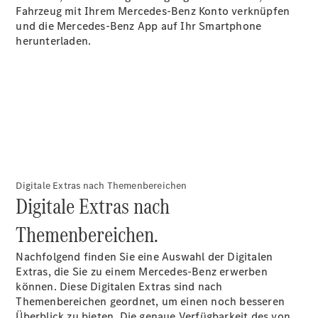
Fahrzeug mit Ihrem Mercedes-Benz Konto verknüpfen
und die Mercedes-Benz App auf Ihr Smartphone
herunterladen.
Digitale
Broschüre
Fahrzeugzubehör
Collection
Betriebsanleitungen
Servicetermin
Digitale Extras nach Themenbereichen
buchen
Digitale Extras nach
Themenbereichen.
Nachfolgend finden Sie eine Auswahl der Digitalen
Extras, die Sie zu einem Mercedes-Benz erwerben
können. Diese Digitalen Extras sind nach
Themenbereichen geordnet, um einen noch besseren
Überblick zu bieten. Die genaue Verfügbarkeit des von