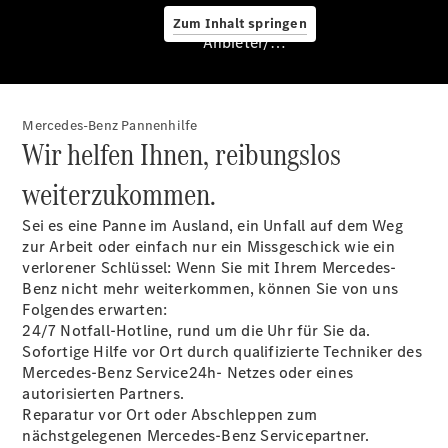
Service &
Zum Inhalt springen
Zubehör
Anbieter/Datenschutz
Mercedes-Benz Pannenhilfe
Wir helfen Ihnen, reibungslos
weiterzukommen.
Servicetermin
Sei es eine Panne im Ausland, ein Unfall auf dem Weg
buchen
zur Arbeit oder einfach nur ein Missgeschick wie ein
Digitale
verlorener Schlüssel: Wenn Sie mit Ihrem Mercedes-
Extras
Benz nicht mehr weiterkommen, können Sie von uns
Ladelösungen
Folgendes erwarten:
Unterwegs
24/7
Notfall-Hotline,
rund um die Uhr für Sie da.
laden
Sofortige Hilfe vor Ort durch qualifizierte Techniker des
Pannen- &
Mercedes-Benz
Service24h-
Netzes oder eines
Unfallhilfe
autorisierten Partners.
Räder &
Reparatur vor Ort oder Abschleppen zum
Reifen
nächstgelegenen Mercedes-Benz Servicepartner.
Wartung,