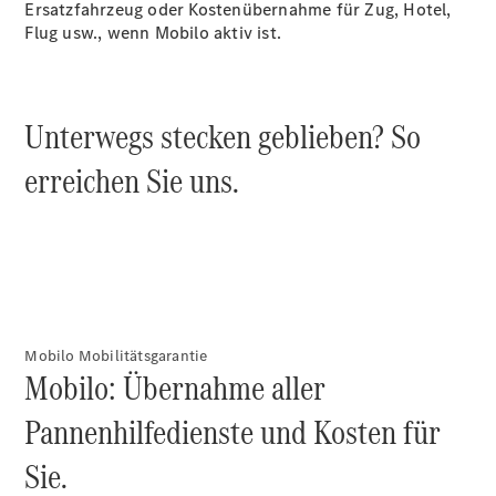
Ersatzfahrzeug oder Kostenübernahme für Zug, Hotel,
Reparatur
Flug usw., wenn Mobilo aktiv ist.
&
Garantie
Unterwegs stecken geblieben? So
erreichen Sie uns.
Übersicht
Reparatur
Mobilo Mobilitätsgarantie
Service &
Mobilo: Übernahme aller
Garantie
Pannenhilfedienste und Kosten für
Rückrufe
Ersatzteile
Sie.
Accessories