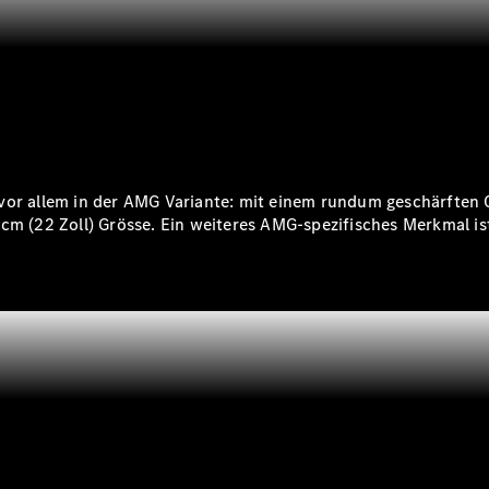
Reparatur
&
Garantie
 vor allem in der AMG Variante: mit einem rundum geschärften
cm (22 Zoll) Grösse. Ein weiteres AMG-spezifisches Merkmal is
Übersicht
Reparatur
Service &
Garantie
Rückrufe
Ersatzteile
Accessories