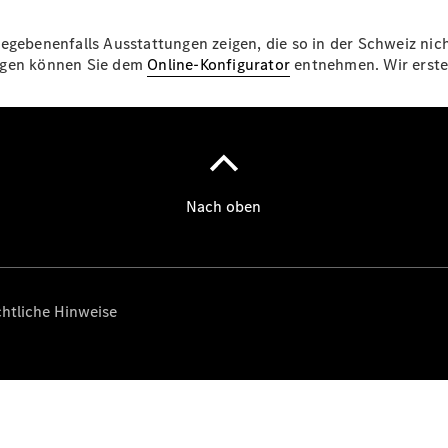
Über uns
egebenenfalls Ausstattungen zeigen, die so in der Schweiz nich
ungen können Sie dem
Online-Konfigurator
entnehmen. Wir erstel
Standort &
Öffnungszeiten
Ansprechpartner
Unternehmen
Jobs &
Karriere
Kontaktformular
Servicetermin
buchen