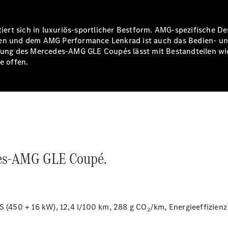
ert sich in luxuriös-sportlicher Bestform. AMG-spezifische D
tzen und dem AMG Performance Lenkrad ist auch das Bedien- u
tattung des Mercedes-AMG GLE Coupés lässt mit Bestandteilen
Digitale
e offen.
Broschüre
Fahrzeugzubehör
Collection
Betriebsanleitungen
Servicetermin
buchen
des-AMG GLE Coupé.
(450 + 16 kW), 12,4 l/100 km, 288 g CO
/km, Energieeffizien
2