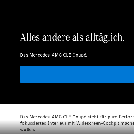
Alles andere als alltäglich.
Das Mercedes-AMG GLE Coupé.
Das Mercedes-AMG GLE Coupé steht für pure Performa
fokussiertes Interieur mit Widescreen-Cockpit mache
wollen.