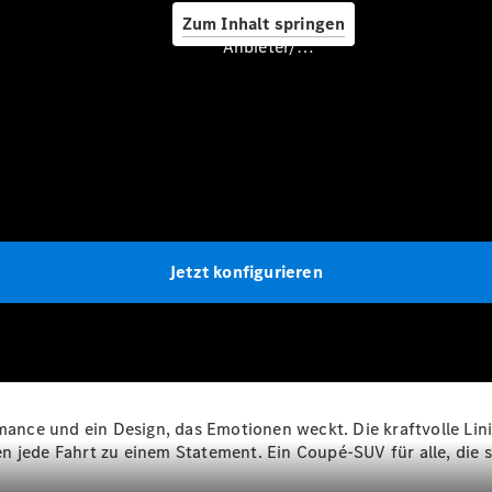
Service &
Zum Inhalt springen
Zubehör
Anbieter/Datenschutz
Servicetermin
buchen
Jetzt konfigurieren
Digitale
Extras
Ladelösungen
Unterwegs
laden
Pannen- &
Unfallhilfe
nce und ein Design, das Emotionen weckt. Die kraftvolle Lin
Räder &
n jede Fahrt zu einem Statement. Ein Coupé-SUV für alle, die 
Reifen
Wartung,