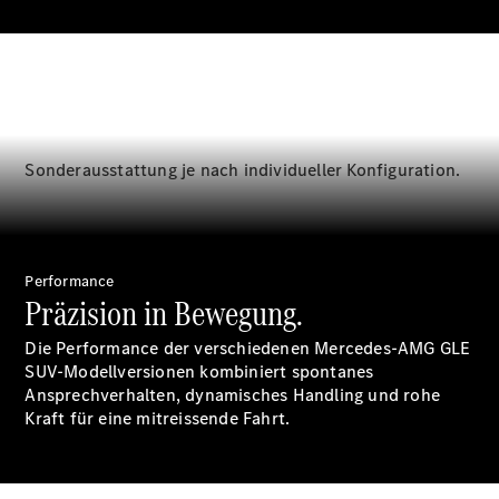
Über uns
Sonderausstattung je nach individueller Konfiguration.
Standort &
Öffnungszeiten
Ansprechpartner
Unternehmen
Performance
Jobs &
Präzision in Bewegung.
Karriere
Die Performance der verschiedenen Mercedes-AMG GLE
SUV-Modellversionen kombiniert spontanes
Kontaktformular
Ansprechverhalten, dynamisches Handling und rohe
Servicetermin
Kraft für eine mitreissende Fahrt.
buchen