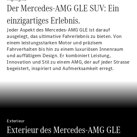
Reparatur
Der Mercedes-AMG GLE SUV: Ein
&
Garantie
einzigartiges Erlebnis.
Jeder Aspekt des Mercedes-AMG GLE ist darauf
ausgelegt, das ultimative Fahrerlebnis zu bieten. Von
einem leistungsstarken Motor und präzisem
Fahrverhalten bis hin zu einem luxuriösen Innenraum
und auffälligem Design. Er kombiniert Leistung,
Innovation und Stil zu einem AMG, der auf jeder Strasse
begeistert, inspiriert und Aufmerksamkeit erregt.
Übersicht
Reparatur
Service &
Garantie
Rückrufe
Exterieur
Ersatzteile
Exterieur des Mercedes-AMG GLE
Accessories