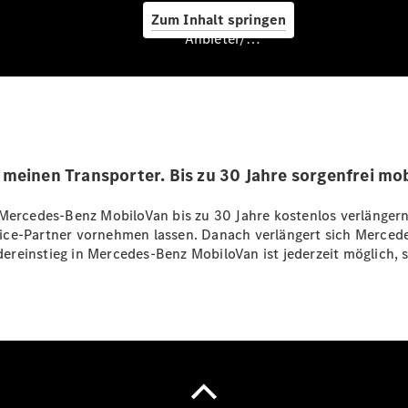
Zum Inhalt springen
Anbieter/Datenschutz
Hilfe
unterwegs
Dienstleistungen
& Garantien
meinen Transporter. Bis zu 30 Jahre sorgenfrei mob
Mercedes-Benz MobiloVan bis zu 30 Jahre kostenlos verlängern 
vice-Partner vornehmen lassen. Danach verlängert sich Merce
edereinstieg in Mercedes-Benz MobiloVan ist jederzeit möglich, 
Übersicht
MERCEDES-
SWISS-