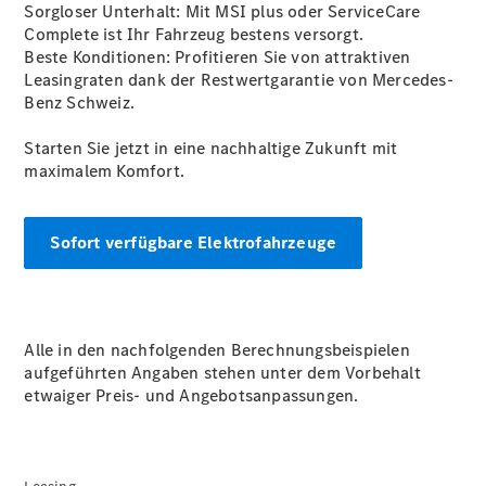
Sorgloser Unterhalt: Mit MSI plus oder ServiceCare
INTEGRAL
Complete ist Ihr Fahrzeug bestens versorgt.
ServiceCare
Beste Konditionen: Profitieren Sie von attraktiven
Mercedes-
Leasingraten dank der Restwertgarantie von Mercedes-
Benz
Benz Schweiz.
QualityService
Original-
Starten Sie jetzt in eine nachhaltige Zukunft mit
Teile &
maximalem Komfort.
Zubehör
Sofort verfügbare Elektrofahrzeuge
Alle in den nachfolgenden Berechnungsbeispielen
aufgeführten Angaben stehen unter dem Vorbehalt
etwaiger Preis- und Angebotsanpassungen.
Ersatzteile
Reifen und
Kompletträder
Camping-