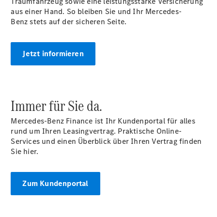
Traumfahrzeug sowie eine leistungsstarke Versicherung
Öffnungszeiten
aus einer Hand. So bleiben Sie und Ihr Mercedes-
Ansprechpartner
Benz stets auf der sicheren Seite.
Unternehmen
Jobs &
Karriere
Jetzt informieren
Kontaktformular
Servicetermin
buchen
Immer für Sie da.
Mercedes-Benz Finance ist Ihr Kundenportal für alles
rund um Ihren Leasingvertrag. Praktische Online-
Services und einen Überblick über Ihren Vertrag finden
Sie hier.
Zum Kundenportal
Anbieter/Datenschutz